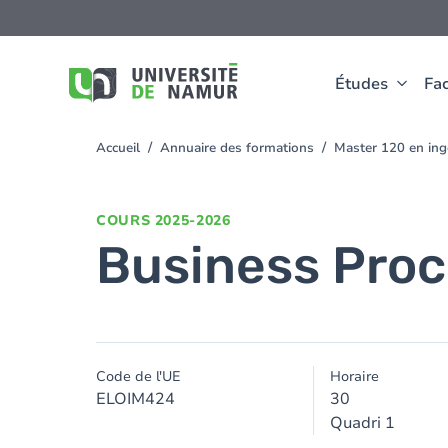
Aller au contenu principal
Aller
au
contenu
principal
Études
Fac
Accueil
Annuaire des formations
Master 120 en ingé
You
are
here
COURS
2025-2026
Business Pro
Code de l'UE
Horaire
ELOIM424
30
Quadri 1