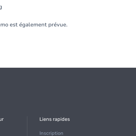
g
imo est également prévue.
ur
Liens rapides
Inscription