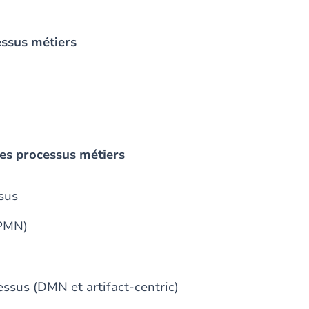
essus métiers
des processus métiers
ssus
BPMN)
ssus (DMN et artifact-centric)