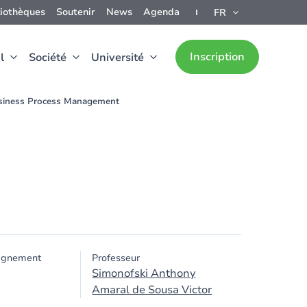
liothèques
Soutenir
News
Agenda
FR
Inscription
l
Société
Université
siness Process Management
ignement
Professeur
Simonofski Anthony
Amaral de Sousa Victor