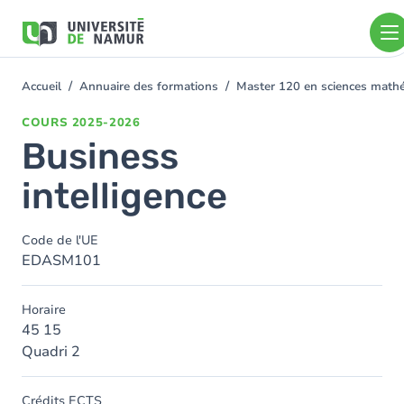
Aller au contenu principal
Aller
au
contenu
principal
Accueil
Annuaire des formations
Master 120 en sciences mathém
You
are
COURS
2025-2026
here
Business
intelligence
Code de l'UE
EDASM101
Horaire
45 15
Quadri 2
Crédits ECTS