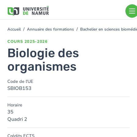
Aller au contenu principal
Aller
au
contenu
principal
Accueil
Annuaire des formations
Bachelier en sciences bioméd
You
are
COURS
2025-2026
here
Biologie des
organismes
Code de l'UE
SBIOB153
Horaire
35
Quadri 2
Crédits ECTS