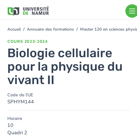
Aller au contenu principal
Aller
au
contenu
principal
Accueil
Annuaire des formations
Master 120 en sciences physiq
You
are
COURS
2023-2024
here
Biologie cellulaire
pour la physique du
vivant II
Code de l'UE
SPHYM144
Horaire
10
Quadri 2