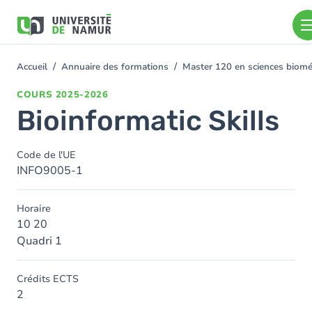
Aller au contenu principal
Aller
au
contenu
principal
Accueil
Annuaire des formations
Master 120 en sciences bioméd
You
are
COURS
2025-2026
here
Bioinformatic Skills
Code de l'UE
INFO9005-1
Horaire
10 20
Quadri 1
Crédits ECTS
2