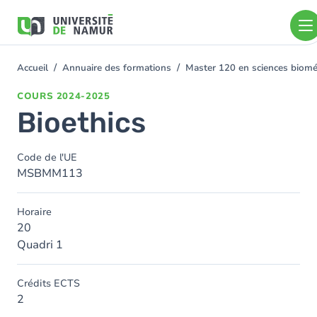
Aller au contenu principal
Aller
au
contenu
principal
Accueil
Annuaire des formations
Master 120 en sciences bioméd
You
are
COURS
2024-2025
here
Bioethics
Code de l'UE
MSBMM113
Horaire
20
Quadri 1
Crédits ECTS
2