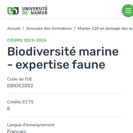
Aller au contenu principal
Aller
au
contenu
principal
Accueil
Annuaire des formations
Master 120 en biologie des or
You
are
COURS
2023-2024
here
Biodiversité marine
- expertise faune
Code de l'UE
EBIOE2002
Crédits ECTS
6
Langue d'enseignement
Français