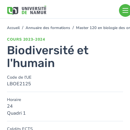
Aller au contenu principal
Aller
au
contenu
principal
Accueil
Annuaire des formations
Master 120 en biologie des or
You
are
COURS
2023-2024
here
Biodiversité et
l'humain
Code de l'UE
LBOE2125
Horaire
24
Quadri 1
Crédits ECTS