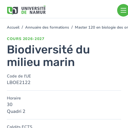
Aller au contenu principal
Aller
au
contenu
principal
Accueil
Annuaire des formations
Master 120 en biologie des o
You
are
COURS
2026-2027
here
Biodiversité du
milieu marin
Code de l'UE
LBOE2122
Horaire
30
Quadri 2
Crédits ECTS