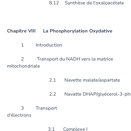
8.12 Synthèse de l'oxaloacétate
Chapitre VIII La Phosphorylation Oxydative
1 Introduc
2 Transport du NADH vers la matrice
mitochondriale
2.1 Navette malate/aspartate
2.2 Navatte DHAP/glyécerol-3-ph
3 Transport
d’électron
3.1 Complexe I