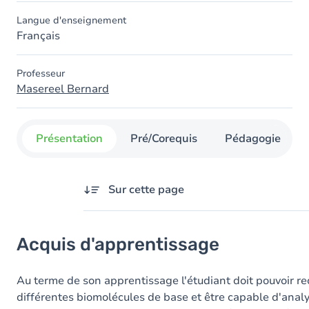
Langue d'enseignement
Français
Professeur
Masereel Bernard
Présentation
Pré/Corequis
Pédagogie
Sur cette page
Acquis d'apprentissage
Acquis d'apprentissage
Objectifs
Contenu
Au terme de son apprentissage l'étudiant doit pouvoir re
différentes biomolécules de base et être capable d'analy
Table des matières