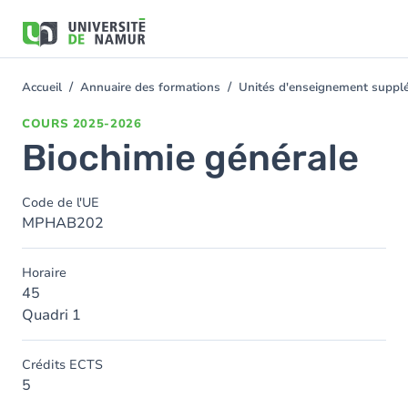
Aller au contenu principal
Aller
au
contenu
principal
Accueil
Annuaire des formations
Unités d'enseignement suppl
You
are
COURS
2025-2026
here
Biochimie générale
Code de l'UE
MPHAB202
Horaire
45
Quadri 1
Crédits ECTS
5