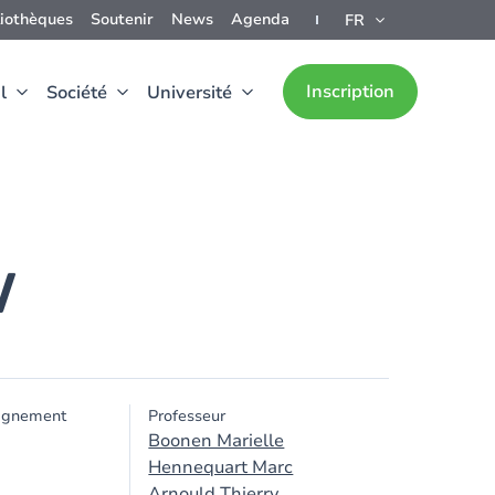
liothèques
Soutenir
News
Agenda
FR
Inscription
l
Société
Université
V
ignement
Professeur
Boonen Marielle
Hennequart Marc
Arnould Thierry