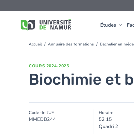
Aller au contenu principal
Aller
au
contenu
principal
Études
Fac
Accueil
Annuaire des formations
Bachelier en méd
You
are
here
COURS
2024-2025
Biochimie et bi
Code de l'UE
Horaire
MMEDB244
52 15
Quadri 2