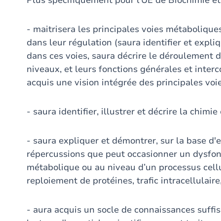
Plus spécifiquement pour l’UE de Biochimie et B
- maitrisera les principales voies métabolique
dans leur régulation (saura identifier et expli
dans ces voies, saura décrire le déroulement de
niveaux, et leurs fonctions générales et interc
acquis une vision intégrée des principales vo
- saura identifier, illustrer et décrire la chim
- saura expliquer et démontrer, sur la base d'e
répercussions que peut occasionner un dysfo
métabolique ou au niveau d’un processus cellul
reploiement de protéines, trafic intracellulaire
- aura acquis un socle de connaissances suffi