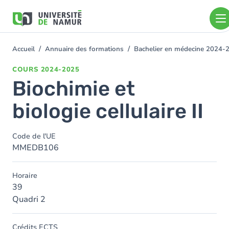
Aller au contenu principal
Aller
au
contenu
principal
Accueil
Annuaire des formations
Bachelier en médecine 2024-
You
are
COURS
2024-2025
here
Biochimie et
biologie cellulaire II
Code de l'UE
MMEDB106
Horaire
39
Quadri 2
Crédits ECTS