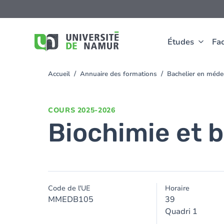
Aller au contenu principal
Aller
au
contenu
principal
Études
Fac
Accueil
Annuaire des formations
Bachelier en méd
You
are
here
COURS
2025-2026
Biochimie et bi
Code de l'UE
Horaire
MMEDB105
39
Quadri 1