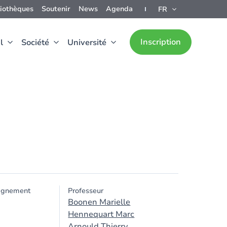
liothèques
Soutenir
News
Agenda
FR
Inscription
l
Société
Université
ignement
Professeur
Boonen Marielle
Hennequart Marc
Arnould Thierry