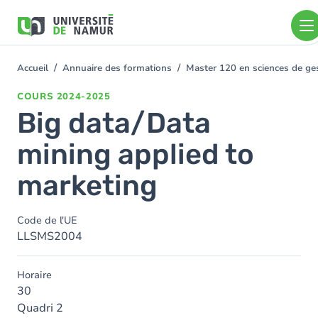
Aller au contenu principal
Aller
au
contenu
principal
Accueil
Annuaire des formations
Master 120 en sciences de gest
You
are
COURS
2024-2025
here
Big data/Data
mining applied to
marketing
Code de l'UE
LLSMS2004
Horaire
30
Quadri 2