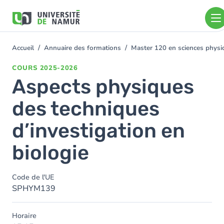
Aller au contenu principal
Aller
au
contenu
principal
Accueil
Annuaire des formations
Master 120 en sciences physiq
You
are
COURS
2025-2026
here
Aspects physiques
des techniques
d’investigation en
biologie
Code de l'UE
SPHYM139
Horaire