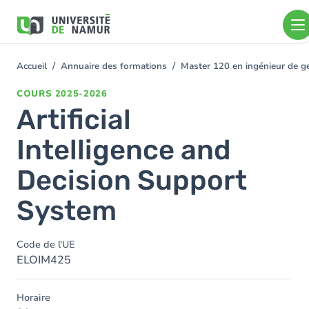
Aller au contenu principal
Aller
au
contenu
principal
Accueil
Annuaire des formations
Master 120 en ingénieur de ge
You
are
COURS
2025-2026
here
Artificial
Intelligence and
Decision Support
System
Code de l'UE
ELOIM425
Horaire