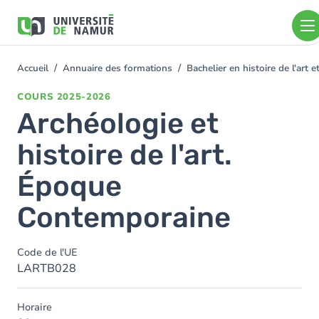
Aller au contenu principal
Aller
au
contenu
principal
Accueil
Annuaire des formations
Bachelier en histoire de l'art
You
are
COURS
2025-2026
here
Archéologie et
histoire de l'art.
Époque
Contemporaine
Code de l'UE
LARTB028
Horaire