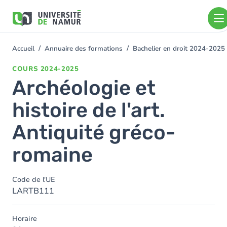
Aller au contenu principal
Aller
au
contenu
principal
Accueil
Annuaire des formations
Bachelier en droit 2024-2025
You
are
COURS
2024-2025
here
Archéologie et
histoire de l'art.
Antiquité gréco-
romaine
Code de l'UE
LARTB111
Horaire