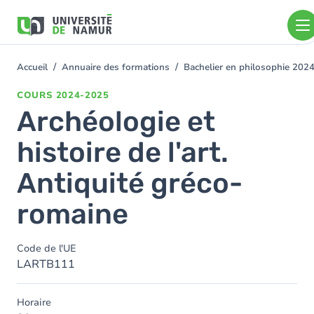
Aller au contenu principal
Aller
au
contenu
principal
Accueil
Annuaire des formations
Bachelier en philosophie 202
You
are
COURS
2024-2025
here
Archéologie et
histoire de l'art.
Antiquité gréco-
romaine
Code de l'UE
LARTB111
Horaire