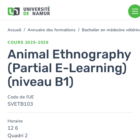
Aller au contenu principal
Aller
au
contenu
principal
Accueil
Annuaire des formations
Bachelier en médecine vétéri
You
are
COURS
2025-2026
here
Animal Ethnography
(Partial E-Learning)
(niveau B1)
Code de l'UE
SVETB103
Horaire
12 6
Quadri 2