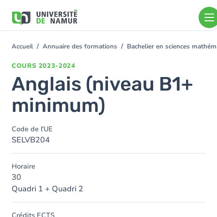
Aller au contenu principal
Aller
au
contenu
principal
Accueil
Annuaire des formations
Bachelier en sciences mathé
You
are
COURS
2023-2024
here
Anglais (niveau B1+
minimum)
Code de l'UE
SELVB204
Horaire
30
Quadri 1 + Quadri 2
Crédits ECTS