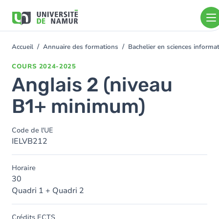
Aller au contenu principal
Aller
au
contenu
principal
Accueil
Annuaire des formations
Bachelier en sciences inform
You
are
COURS
2024-2025
here
Anglais 2 (niveau
B1+ minimum)
Code de l'UE
IELVB212
Horaire
30
Quadri 1 + Quadri 2
Crédits ECTS