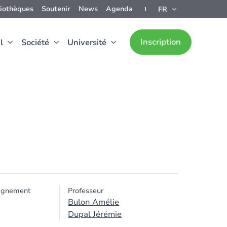
liothèques
Soutenir
News
Agenda
FR
Inscription
l
Société
Université
ignement
Professeur
Bulon Amélie
Dupal Jérémie