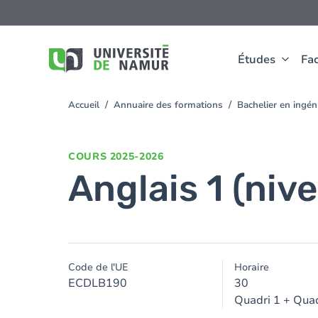
Aller au contenu principal
Aller
au
contenu
principal
Études
Fac
Accueil
Annuaire des formations
Bachelier en ingé
You
are
here
COURS
2025-2026
Anglais 1 (niv
Code de l'UE
Horaire
ECDLB190
30
Quadri 1 + Quad