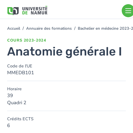
Aller au contenu principal
Aller
au
contenu
principal
Accueil
Annuaire des formations
Bachelier en médecine 2023-
You
are
COURS
2023-2024
here
Anatomie générale I
Code de l'UE
MMEDB101
Horaire
39
Quadri 2
Crédits ECTS
6