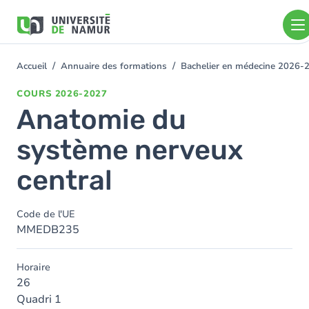
Aller au contenu principal
Aller
au
contenu
principal
Accueil
Annuaire des formations
Bachelier en médecine 2026-
You
are
COURS
2026-2027
here
Anatomie du
système nerveux
central
Code de l'UE
MMEDB235
Horaire
26
Quadri 1