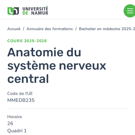
Aller au contenu principal
Aller
au
contenu
principal
Accueil
Annuaire des formations
Bachelier en médecine 2025-
You
are
COURS
2025-2026
here
Anatomie du
système nerveux
central
Code de l'UE
MMEDB235
Horaire
26
Quadri 1