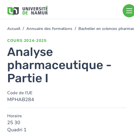
Aller au contenu principal
Aller
au
contenu
principal
Accueil
Annuaire des formations
Bachelier en sciences pharm
You
are
COURS
2024-2025
here
Analyse
pharmaceutique -
Partie I
Code de l'UE
MPHAB284
Horaire
25 30
Quadri 1