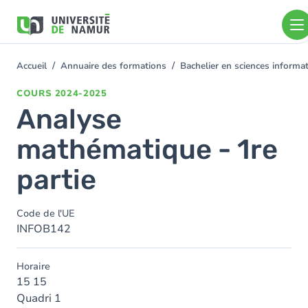
Aller au contenu principal
Aller
au
contenu
principal
Accueil
Annuaire des formations
Bachelier en sciences inform
You
are
COURS
2024-2025
here
Analyse
mathématique - 1re
partie
Code de l'UE
INFOB142
Horaire
15 15
Quadri 1