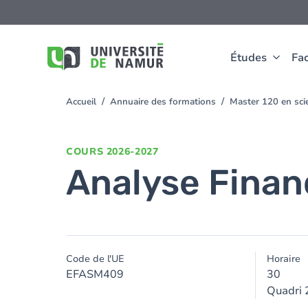
Aller au contenu principal
Aller
au
contenu
principal
Études
Fac
Accueil
Annuaire des formations
Master 120 en scie
You
are
here
COURS
2026-2027
Analyse Finan
Code de l'UE
Horaire
EFASM409
30
Quadri 