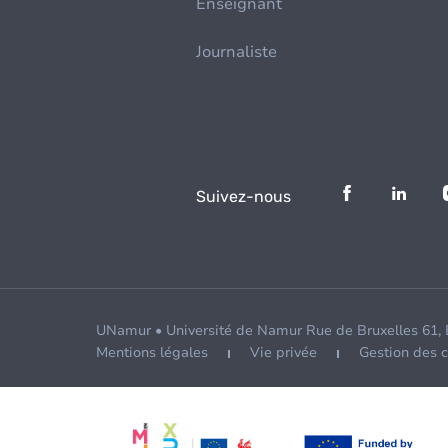
Enseignant
Journaliste
Suivez-nous
UNamur • Université de Namur Rue de Bruxelles 61,
Mentions légales
Vie privée
Gestion des 