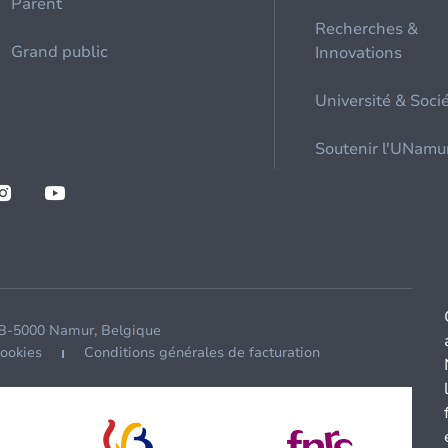
Parent
Recherches &
Grand public
Innovations
Université & Soci
Soutenir l'UNamu
 B-5000 Namur, Belgique
cookies
Conditions générales de facturation