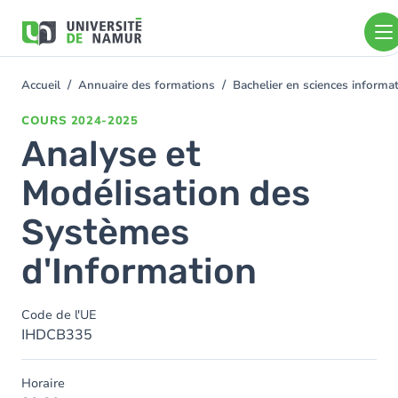
Aller au contenu principal
Aller
au
contenu
principal
Accueil
Annuaire des formations
Bachelier en sciences informa
You
are
COURS
2024-2025
here
Analyse et
Modélisation des
Systèmes
d'Information
Code de l'UE
IHDCB335
Horaire