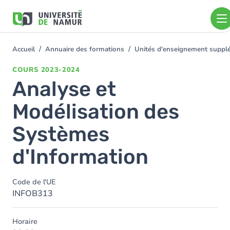
Aller au contenu principal
Aller
au
contenu
principal
Accueil
Annuaire des formations
Unités d'enseignement suppl
You
are
COURS
2023-2024
here
Analyse et
Modélisation des
Systèmes
d'Information
Code de l'UE
INFOB313
Horaire