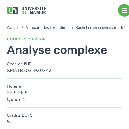
Aller au contenu principal
Aller
au
contenu
principal
Accueil
Annuaire des formations
Bachelier en sciences mathé
You
are
COURS
2023-2024
here
Analyse complexe
Code de l'UE
SMATB203_P30742
Horaire
22.5 26.5
Quadri 1
Crédits ECTS
5