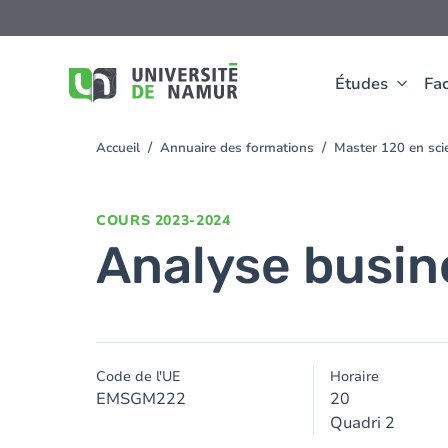
Aller au contenu principal
Aller
au
contenu
principal
Études
Fac
Accueil
Annuaire des formations
Master 120 en scie
You
are
here
COURS
2023-2024
Analyse busin
Code de l'UE
Horaire
EMSGM222
20
Quadri 2