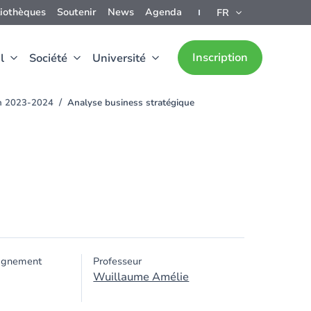
liothèques
Soutenir
News
Agenda
FR
Inscription
l
Société
Université
ion 2023-2024
Analyse business stratégique
ignement
Professeur
Wuillaume Amélie