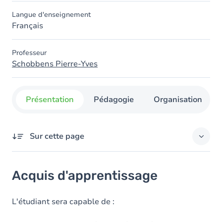
Langue d'enseignement
Français
Professeur
Schobbens Pierre-Yves
Présentation
Pédagogie
Organisation
Sur cette page
Acquis d'apprentissage
Acquis d'apprentissage
Objectifs
Contenu
L'étudiant sera capable de :
Table des matières