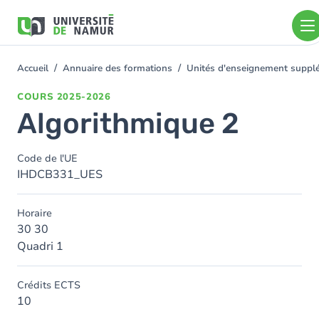
Aller au contenu principal
Aller
au
contenu
principal
Accueil
Annuaire des formations
Unités d'enseignement supplé
You
are
COURS
2025-2026
here
Algorithmique 2
Code de l'UE
IHDCB331_UES
Horaire
30 30
Quadri 1
Crédits ECTS
10