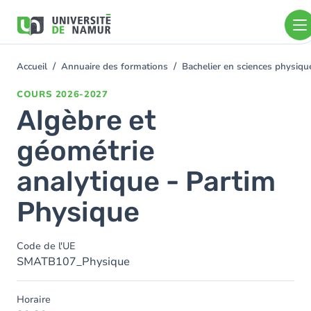
Aller au contenu principal
Aller
au
contenu
principal
Accueil
Annuaire des formations
Bachelier en sciences physiq
You
are
COURS
2026-2027
here
Algèbre et
géométrie
analytique - Partim
Physique
Code de l'UE
SMATB107_Physique
Horaire