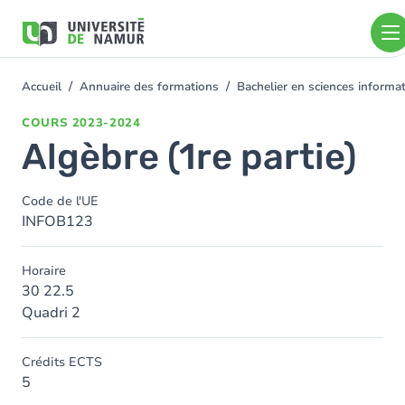
Aller au contenu principal
Aller
au
contenu
principal
Accueil
Annuaire des formations
Bachelier en sciences inform
You
are
COURS
2023-2024
here
Algèbre (1re partie)
Code de l'UE
INFOB123
Horaire
30 22.5
Quadri 2
Crédits ECTS
5