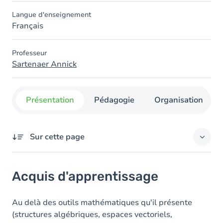
Langue d'enseignement
Français
Professeur
Sartenaer Annick
Présentation
Pédagogie
Organisation
Sur cette page
Acquis d'apprentissage
Acquis d'apprentissage
Objectifs
Contenu
Au delà des outils mathématiques qu'il présente
(structures algébriques, espaces vectoriels,
Table des matières