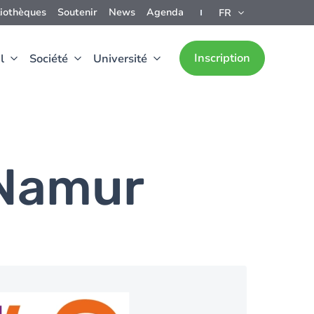
liothèques
Soutenir
News
Agenda
FR
Inscription
l
Société
Université
UNamur