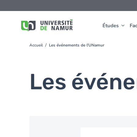
Aller au contenu principal
Aller
au
contenu
principal
Études
Fac
Accueil
Les événements de l’UNamur
You
are
here
Les événe
Image