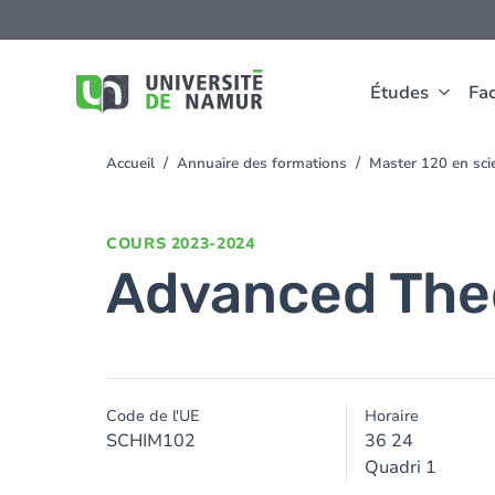
Aller au contenu principal
Aller
au
contenu
principal
Études
Fac
Accueil
Annuaire des formations
Master 120 en sci
You
are
here
COURS
2023-2024
Advanced Theo
Code de l'UE
Horaire
SCHIM102
36 24
Quadri 1