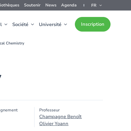
liothèques
Soutenir
News
Agenda
FR
Inscription
l
Société
Université
cal Chemistry
y
ignement
Professeur
Champagne Benoît
Olivier Yoann