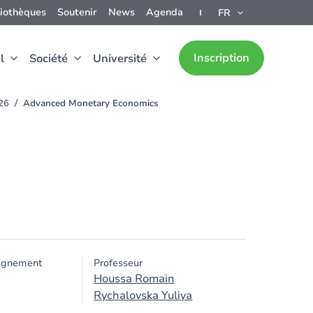
liothèques
Soutenir
News
Agenda
FR
Inscription
l
Société
Université
026
Advanced Monetary Economics
ignement
Professeur
Houssa Romain
Rychalovska Yuliya