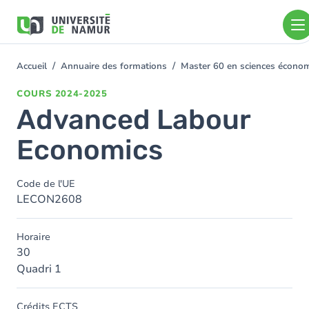
Aller au contenu principal
Aller
au
contenu
principal
Accueil
Annuaire des formations
Master 60 en sciences écon
You
are
COURS
2024-2025
here
Advanced Labour
Economics
Code de l'UE
LECON2608
Horaire
30
Quadri 1
Crédits ECTS