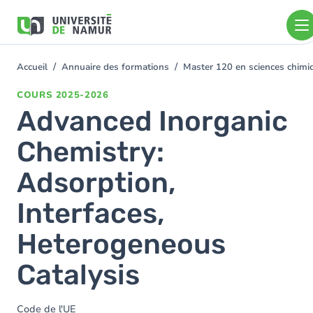
Aller au contenu principal
Aller
au
contenu
principal
Accueil
Annuaire des formations
Master 120 en sciences chimi
You
are
COURS
2025-2026
here
Advanced Inorganic
Chemistry:
Adsorption,
Interfaces,
Heterogeneous
Catalysis
Code de l'UE