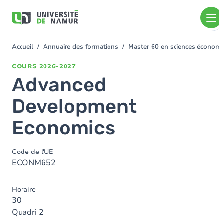
Aller au contenu principal
Aller
au
contenu
principal
Accueil
Annuaire des formations
Master 60 en sciences écon
You
are
COURS
2026-2027
here
Advanced
Development
Economics
Code de l'UE
ECONM652
Horaire
30
Quadri 2