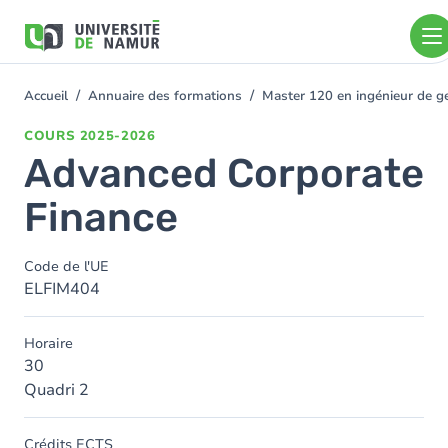
Aller au contenu principal
Aller
au
contenu
principal
Accueil
Annuaire des formations
Master 120 en ingénieur de ge
You
are
COURS
2025-2026
here
Advanced Corporate
Finance
Code de l'UE
ELFIM404
Horaire
30
Quadri 2
Crédits ECTS