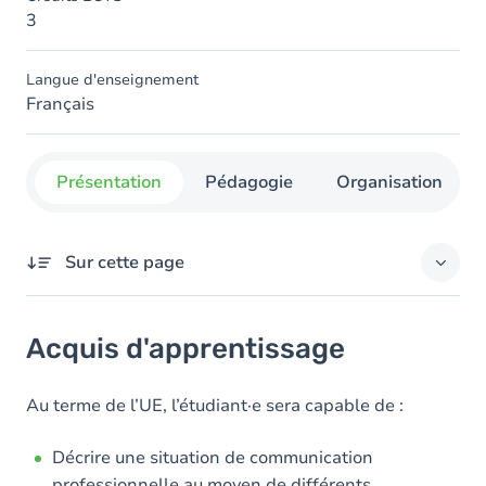
3
Langue d'enseignement
Français
Présentation
Pédagogie
Organisation
Sur cette page
Acquis d'apprentissage
Acquis d'apprentissage
Objectifs
Contenu
Au terme de l’UE, l’étudiant·e sera capable de :
Table des matières
Décrire une situation de communication
professionnelle au moyen de différents