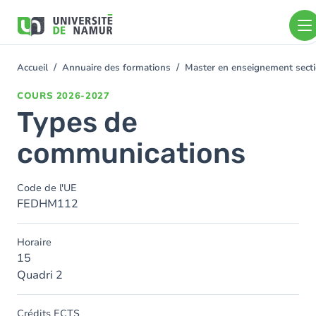
Aller au contenu principal
Aller
au
contenu
principal
Accueil
Annuaire des formations
Master en enseignement sect
You
are
COURS
2026-2027
here
Types de
communications
Code de l'UE
FEDHM112
Horaire
15
Quadri 2
Crédits ECTS