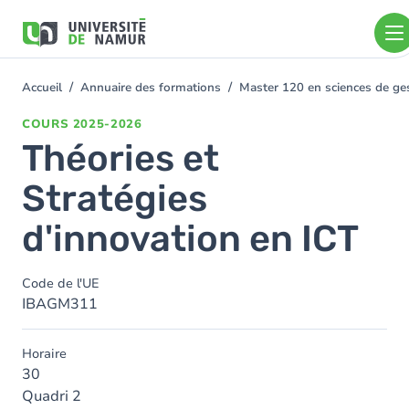
Aller au contenu principal
Aller
au
contenu
principal
Accueil
Annuaire des formations
Master 120 en sciences de gest
You
are
COURS
2025-2026
here
Théories et
Stratégies
d'innovation en ICT
Code de l'UE
IBAGM311
Horaire
30
Quadri 2