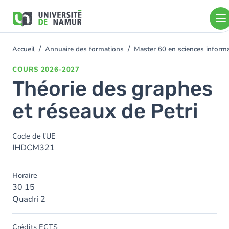
Aller au contenu principal
Aller
au
contenu
principal
Accueil
Annuaire des formations
Master 60 en sciences inform
You
are
COURS
2026-2027
here
Théorie des graphes
et réseaux de Petri
Code de l'UE
IHDCM321
Horaire
30 15
Quadri 2
Crédits ECTS