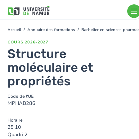
Aller au contenu principal
Aller
au
contenu
principal
Accueil
Annuaire des formations
Bachelier en sciences pharm
You
are
COURS
2026-2027
here
Structure
moléculaire et
propriétés
Code de l'UE
MPHAB286
Horaire
25 10
Quadri 2