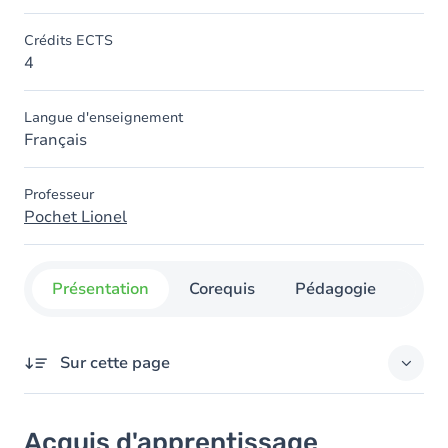
Crédits ECTS
4
Langue d'enseignement
Français
Professeur
Pochet Lionel
Présentation
Corequis
Pédagogie
Org
Sur cette page
Acquis d'apprentissage
Acquis d'apprentissage