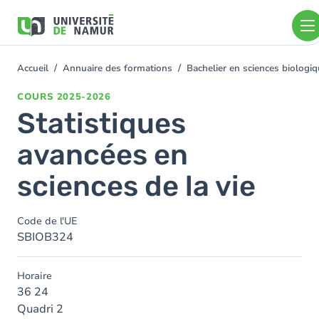
Aller au contenu principal
Aller
au
contenu
principal
Accueil
Annuaire des formations
Bachelier en sciences biolog
You
are
COURS
2025-2026
here
Statistiques
avancées en
sciences de la vie
Code de l'UE
SBIOB324
Horaire
36 24
Quadri 2