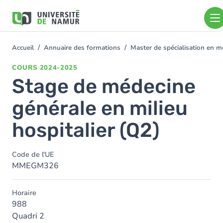
Aller au contenu principal
Aller
au
contenu
principal
Accueil
Annuaire des formations
Master de spécialisation en 
You
are
COURS
2024-2025
here
Stage de médecine
générale en milieu
hospitalier (Q2)
Code de l'UE
MMEGM326
Horaire
988
Quadri 2