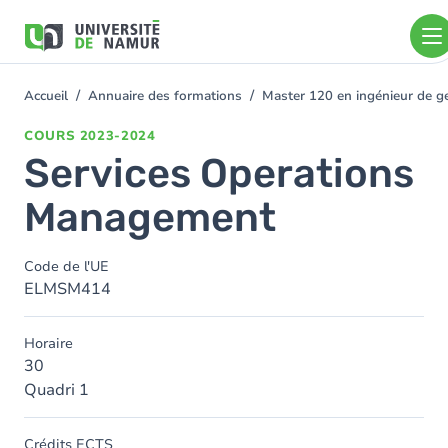
Aller au contenu principal
Aller
au
contenu
principal
Accueil
Annuaire des formations
Master 120 en ingénieur de ge
You
are
COURS
2023-2024
here
Services Operations
Management
Code de l'UE
ELMSM414
Horaire
30
Quadri 1
Crédits ECTS